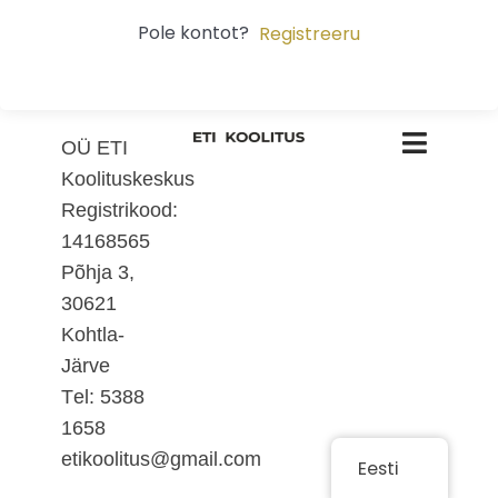
Pole kontot?
Registreeru
OÜ ETI
Koolituskeskus
Registrikood:
14168565
Põhja 3,
30621
Kohtla-
Järve
Тel: 5388
1658
etikoolitus@gmail.com
Eesti